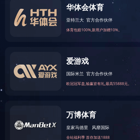
施工现场
工程案例
荣誉资质
联系我们
全国服务热线：4001-091--909
电话/传真：0311-66698885
生产基地：河北省定州市南城区梅家庄
营销中心：石家庄市裕华区长江大道315号创新大厦
案例展示
当前位置：
首页
>
工程案例
> 详细内容
喀左铁路11局球场